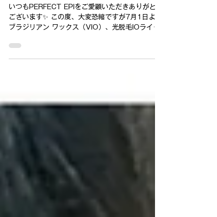
isozaki
6月1日
VIO脱毛料金変更のお知らせ
いつもPERFECT EPIをご愛顧いただきありがとう
ございます✨ この度、大変恐縮ですが7月1日より
ブラジリアン ワックス（VIO）、光脱毛IOライン
の値上げをせていただく事になりました。 その
他、W脱毛などに変更はありません。 ご不明な点
がございましたらお気軽にお問い合わせくださ
い。 ブラジリアン ワックス 7,980▶︎ ¥8,900 光
脱毛 IOライン 5500▶︎ ¥6,600 今後ともどうぞ
よろしくお願い申し上げます。 PERFECT EPI