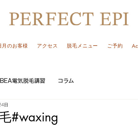
日月のお客様
アクセス
脱毛メニュー
ご予約
A
JBEA電気脱毛講習
コラム
24日
#waxing