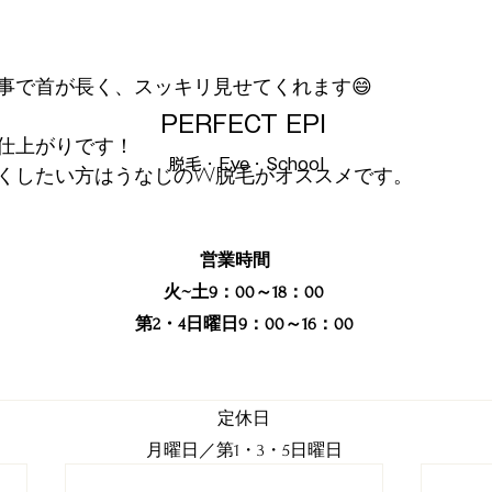
事で首が長く、スッキリ見せてくれます😄
PERFECT EPI
仕上がりです！
​脱毛・Eye・School
くしたい方はうなじのW脱毛がオススメです。
営業時間
火~土9：00～18：00
第2・4日曜日9：00～16：00
定休日
月曜日／第1・3・5日曜日