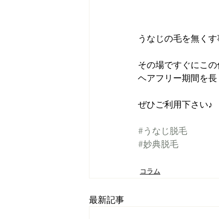
うなじの毛を無くす
その場ですぐにこの
ヘアフリー期間を長
ぜひご利用下さい♪
#うなじ脱毛
#妙典脱毛
コラム
最新記事