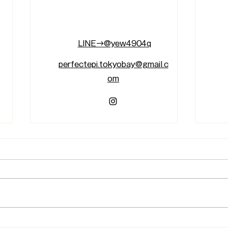
​LINE→@yew4904q
perfectepi.tokyobay@gmail.c
om
脱毛に満足していますか？
Goo