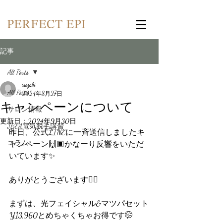
記事
All Posts
isozaki
All Posts
2024年8月27日
キャンペーンについて
サロン情報
更新日：
2024年9月30日
JBEA電気脱毛講習
昨日、公式LINEに一斉送信しましたキ
コラム
ャンペーン🙌🏾かなーり反響をいただ
いています✨
ありがとうございます🙇‍♀️
まずは、光フェイシャル&マツパセット
¥13,960とめちゃくちゃお得です🤭