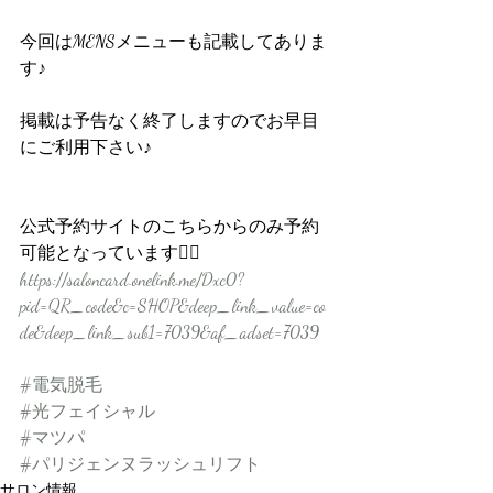
今回はMENSメニューも記載してありま
す♪
掲載は予告なく終了しますのでお早目
にご利用下さい♪
公式予約サイトのこちらからのみ予約
可能となっています🙇‍♀️
https://saloncard.onelink.me/Dxc0?
pid=QR_code&c=SHOP&deep_link_value=co
de&deep_link_sub1=7039&af_adset=7039
#電気脱毛
#光フェイシャル
#マツパ
#パリジェンヌラッシュリフト
サロン情報