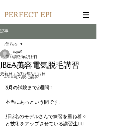
記事
All Posts
isozaki
All Posts
2024年5月14日
JBEA美容電気脱毛講習
サロン情報
更新日：
2024年5月24日
JBEA電気脱毛講習
コラム
6月の試験まで3週間‼️
本当にあっという間です。
1日3名のモデルさんで練習を重ね着々
と技術をアップさせている講習生💁‍♀️