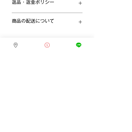
返品・返金ポリシー
ズ、素材、取扱説明に加え、商品の特
徴やおすすめのポイントなどを説明し
ましょう。
返品・返金ポリシーを入力してくださ
商品の配送について
い。顧客が商品に満足しなかった場合
や、不備があった場合に行う手続きの
手順などを説明しましょう。内容を明
配送地域、料金、所要時間、梱包な
確にすることで顧客からの信頼を獲得
ど、商品の配送に関する情報を入力し
し、安心して商品を購入していただけ
てください。配送情報を明確にするこ
ます。
とで顧客からの信頼を獲得し、安心し
て商品を購入していただけます。
PERFECT EPI
​脱毛・Eye・School
営業時間
火~土9：00～18：00
第2・4日曜日9：00～16：00
定休日