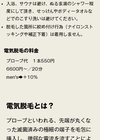
入浴、サウナは避け、ぬるま湯のシャワー程
度にして頂き、せっけんやボディータオルな
どでのこすり洗いは避けてください。
脱毛した箇所に絞め付け行為（ナイロンスト
ッキングや補正下着）は着用しません。
​電気脱毛の料金
​プローブ代 １本550円
6600円～／20分
​men's➡＋10％
​電気脱毛とは？
プローブといわれる、先端が丸くな
った滅菌済みの極細の端子を毛包に
挿入し、微弱な電流を流すことによ