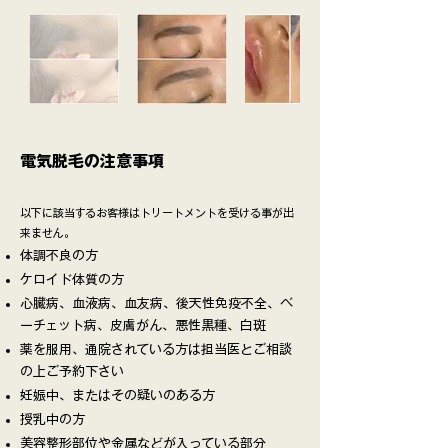
​電気脱毛の注意事項
以下に該当するお客様はトリートメントを受ける事が出
来ません。
体調不良の方
ケロイド体質の方
心臓病、血液病、血友病、後天性免疫不全、ベ
ーチェット病、皮膚がん、悪性黒種、白斑
薬を服用、通院されている方は担当医とご相談
の上ご予約下さい
妊娠中、またはその疑いのある方
授乳中の方
美容整形部位や金属などが入っている部分