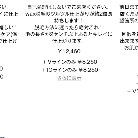
さい。
自己処理はしないでご来店ください。
前日ま
イに仕上
wax脱毛のツルツル仕上がりが約2倍長
店くだ
持ちします！
望箇所
嬉しい！
脱毛方法に迷ったら絶対これ！
ケア(保
毛の長さが2センチ以上あるとキレイに
回数を
で仕上げ
仕上がります。
出来ま
お肌
￥12,460
Vラインのみ
￥8,250
0
IOラインのみ
￥8,250
00
さらに表示
V