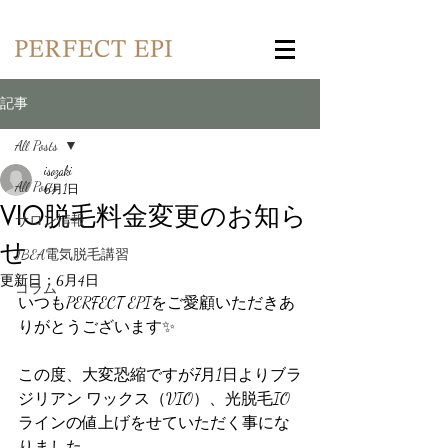
記事
All Posts
isozaki
All Posts
6月1日
VIO脱毛料金変更のお知ら
サロン情報
せ
JBEA電気脱毛講習
更新日：
6月4日
コラム
いつもPERFECT EPIをご愛顧いただきあ
りがとうございます✨
この度、大変恐縮ですが7月1日よりブラ
ジリアン ワックス（VIO）、光脱毛IO
ラインの値上げをせていただく事にな
りました。